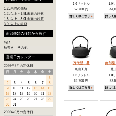
1.6リットル
1.0
1.2L未満の鉄瓶
62,700 円
44,
1.2L以上～1.8L未満の鉄瓶
1.8L以上～3.0L未満の鉄瓶
3.0L以上の鉄瓶
南部鉄器の種類から探す
急須
瓶敷き その他
営業日カレンダー
万代型 霰
南部型
2026年8月の定休日
薫山工房
薫
日
月
火
水
木
金
土
1.6リットル
1.0
1
62,700 円
82,
2
3
4
5
6
7
8
9
10
11
12
13
14
15
16
17
18
19
20
21
22
23
24
25
26
27
28
29
30
31
2026年9月の定休日