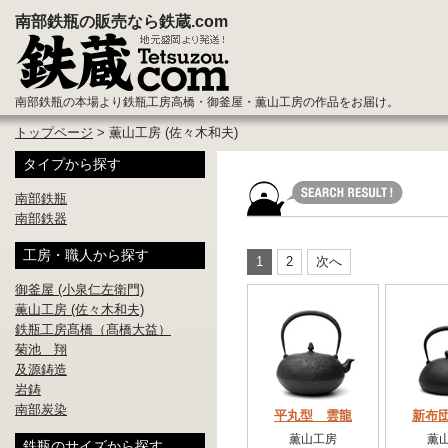
南部鉄瓶の販売なら鉄蔵.com
南部鉄瓶の本場より鉄瓶工房高橋・御釜屋・薫山工房の作品をお届け。
トップページ
> 薫山工房 (佐々木和夫)
タイプから探す
南部鉄瓶
南部鉄器
工房・職人から探す
1
2
次へ
御釜屋 (小泉仁左衛門)
薫山工房 (佐々木和夫)
鉄瓶工房髙橋（髙橋大益）
菊池 翔
及源鋳造
岩鋳
南部炭染
平丸型 雲龍
新布
薫山工房
薫
鉄瓶のサイズから探す