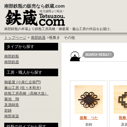
南部鉄瓶の販売なら鉄蔵.com
南部鉄瓶の本場より鉄瓶工房高橋・御釜屋・薫山工房の作品をお届け。
トップページ
>
南部鉄器
>瓶敷き その他
タイプから探す
南部鉄瓶
南部鉄器
工房・職人から探す
御釜屋 (小泉仁左衛門)
薫山工房 (佐々木和夫)
鉄瓶工房髙橋（髙橋大益）
菊池 翔
及源鋳造
岩鋳
南部炭染
釜敷 つた
瓶敷
岩鋳
及
鉄瓶のサイズから探す