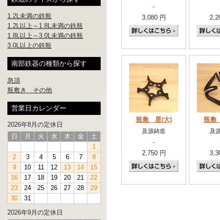
-
1.2L未満の鉄瓶
3,080 円
2,2
1.2L以上～1.8L未満の鉄瓶
1.8L以上～3.0L未満の鉄瓶
3.0L以上の鉄瓶
南部鉄器の種類から探す
急須
瓶敷き その他
営業日カレンダー
瓶敷 星(大)
瓶敷 
2026年8月の定休日
及源鋳造
及
日
月
火
水
木
金
土
-
1
2,750 円
3,3
2
3
4
5
6
7
8
9
10
11
12
13
14
15
16
17
18
19
20
21
22
23
24
25
26
27
28
29
30
31
2026年9月の定休日