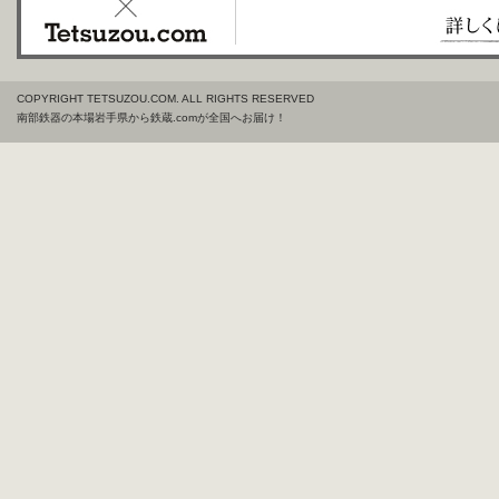
COPYRIGHT TETSUZOU.COM. ALL RIGHTS RESERVED
南部鉄器の本場岩手県から鉄蔵.comが全国へお届け！